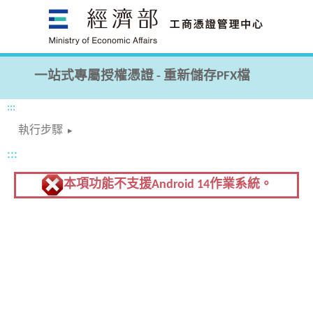
跳
到
主
要
一站式專屬授權憑證 - 重新儲存PFX檔
內
:::
容
區
執行步驟
塊
:::
本項功能不支援Android 14作業系統。