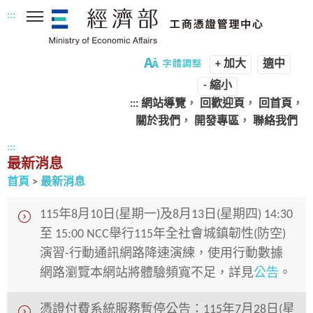
:::
跳
到
主
+ 加大
適中
要
- 縮小
內
:::
網站導覽
，
回歡迎頁
，
回首頁
，
容
關於我們
，
開發專區
，
聯絡我們
區
塊
:::
最新消息
首頁
>
最新消息
115年8月10日(星期一)及8月13日(星期四) 14:30
至 15:00 NCC舉行115年全社會城鎮韌性(防空)
演習-行動通訊網路降速演練，使用行動數據
網路瀏覽本網站將體驗頻寬不足，詳見
公告
。
憑證付費系統服務暫停公告：115年7月28日(星